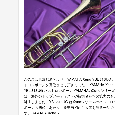
この度は東京都港区より、YAMAHA Xeno YBL-813UG 
トロンボーンを買取させて頂きました！ YAMAHA Xeno
YBL-813UG バストロンボーン YAMAHAのXenoシリーズ
は、海外のトップアーティストや技術者たちの協力のも
誕生しました。YBL-813UG はXenoシリーズのバストロ
ボーンの初代にあたり、発売当初から人気を誇る一品で
す。 YAMAHA Xeno Y …