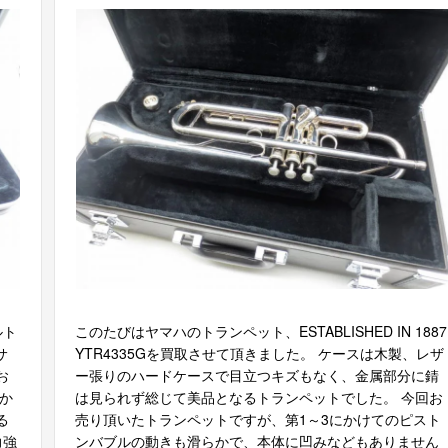
ルト
このたびはヤマハのトランペット、ESTABLISHED IN 1887
サ
YTR4335Gを買取させて頂きました。 ケースは木製、レザ
お
ー張りのハードケースで目立つキズもなく、金属部分に錆
か
は見られず総じて美品となるトランペットでした。 今回お
る
売り頂いたトランペットですが、第1～3にかけてのピスト
力強
ンバブルの動きも滑らかで、本体に凹みなどもありません