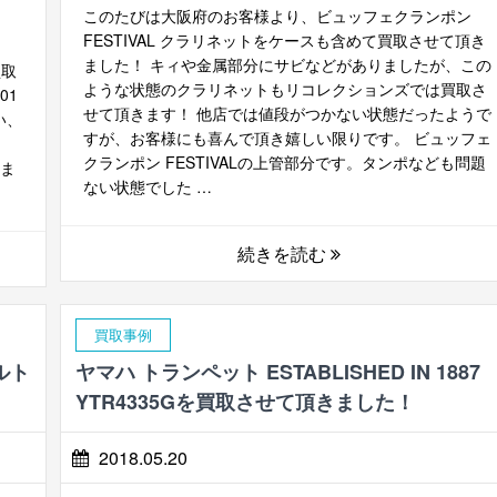
このたびは大阪府のお客様より、ビュッフェクランポン
FESTIVAL クラリネットをケースも含めて買取させて頂き
ました！ キィや金属部分にサビなどがありましたが、この
買取
ような状態のクラリネットもリコレクションズでは買取さ
01
せて頂きます！ 他店では値段がつかない状態だったようで
い、
すが、お客様にも喜んで頂き嬉しい限りです。 ビュッフェ
クランポン FESTIVALの上管部分です。タンポなども問題
いま
ない状態でした …
続きを読む
買取事例
ルト
ヤマハ トランペット ESTABLISHED IN 1887
YTR4335Gを買取させて頂きました！
2018.05.20