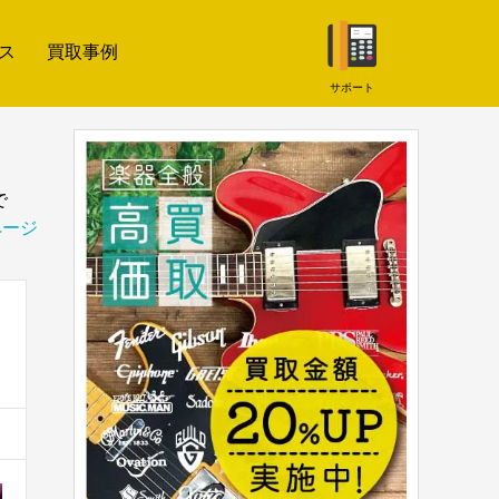
ス
買取事例
サポート
で
ページ
！