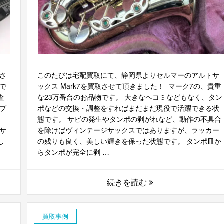
取さ
このたびは宅配買取にて、静岡県よりセルマーのアルトサ
で
ックス Mark7を買取させて頂きました！ マーク7の、貴重
査
な23万番台のお品物です。 大きなヘコミなどもなく、タン
ブ
ポなどの交換・調整をすればまだまだ現役で活躍できる状
態です。 サビの発生やタンポの剥がれなど、動作の不具合
サ
を除けばヴィンテージサックスではありますが、ラッカー
し
の残りも良く、美しい輝きを保った状態です。 タンポ皿か
らタンポが完全に剥 …
続きを読む
買取事例