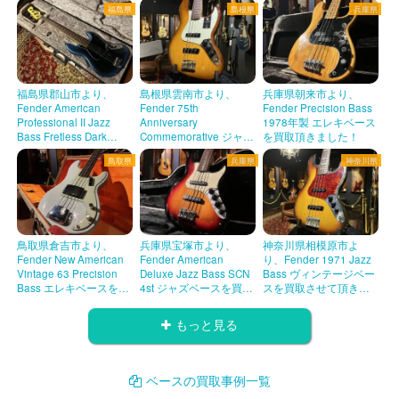
福島県
島根県
兵庫県
ました！
福島県郡山市より、
島根県雲南市より、
兵庫県朝来市より、
Fender American
Fender 75th
Fender Precision Bass
Professional II Jazz
Anniversary
1978年製 エレキベース
Bass Fretless Dark
Commemorative ジャズ
を買取頂きました！
Night エレキベースを買
ベースを買取頂きまし
鳥取県
兵庫県
神奈川県
取させて頂きました！
た！
鳥取県倉吉市より、
兵庫県宝塚市より、
神奈川県相模原市よ
Fender New American
Fender American
り、Fender 1971 Jazz
Vintage 63 Precision
Deluxe Jazz Bass SCN
Bass ヴィンテージベー
Bass エレキベースを買
4st ジャズベースを買取
スを買取させて頂きま
取させていただきまし
頂きました！
した！
た！
もっと見る
ベースの買取事例一覧