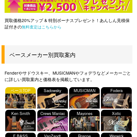
買取価格20%アップ & 特別ボーナスプレゼント！あんしん見積保
証付きの
無料査定はこちらから
ベースメーカー別買取案内
Fenderやサドウスキー、MUSICMANやフォデラなどメーカーごと
に詳しい買取案内と価格表を掲載しています。
ベースTOP
Sadowsky
MUSICMAN
Fodera
Ken Smith
Crews Maniac
Mayones
Xotic
Sound
F BASS
VanZandt
Roscoe
Warwick