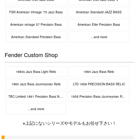
FSR American Vintage ’75 Jazz Bass
American Standard JAZZ BASS
American vintage 57 Precision Bass
American Elite Precision Bass
American Standard Precision Bass
…and more
Fender Custom Shop
1960s Jazz Bass Light Relic
1964 Jazz Bass Relic
1960 Jazz Bass Journeyman Relic
LTD 1958 PRECISION BASS RELIC
TBC Limited 1961 Precision Bass N.O.S.
1959 Precision Bass Journeyman Relic
…and more
※上記にないシリーズやモデルもお任せ下さい！