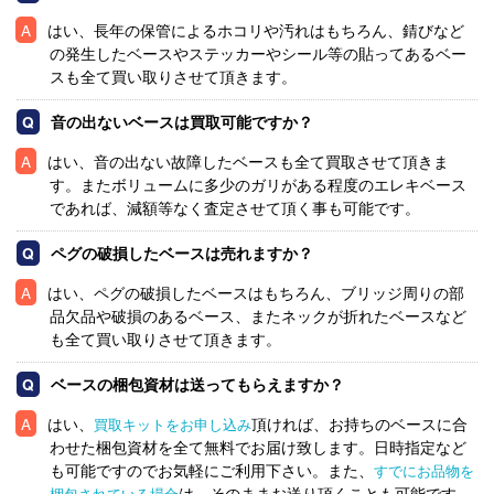
はい、長年の保管によるホコリや汚れはもちろん、錆びなど
の発生したベースやステッカーやシール等の貼ってあるベー
スも全て買い取りさせて頂きます。
音の出ないベースは買取可能ですか？
はい、音の出ない故障したベースも全て買取させて頂きま
す。またボリュームに多少のガリがある程度のエレキベース
であれば、減額等なく査定させて頂く事も可能です。
ペグの破損したベースは売れますか？
はい、ペグの破損したベースはもちろん、ブリッジ周りの部
品欠品や破損のあるベース、またネックが折れたベースなど
も全て買い取りさせて頂きます。
ベースの梱包資材は送ってもらえますか？
はい、
頂ければ、お持ちのベースに合
買取キットをお申し込み
わせた梱包資材を全て無料でお届け致します。日時指定など
も可能ですのでお気軽にご利用下さい。また、
すでにお品物を
は、そのままお送り頂くことも可能です。
梱包されている場合