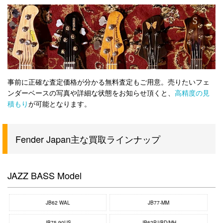
事前に正確な査定価格が分かる無料査定もご用意。売りたいフェ
ンダーベースの写真や詳細な状態をお知らせ頂くと、
高精度の見
積もり
が可能となります。
Fender Japan主な買取ラインナップ
JAZZ BASS Model
JB62 WAL
JB77-MM
JB75-90US
JB62PJ/BD/MH