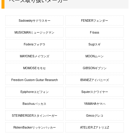
Sadowskyサドウスキー
FENDERフェンダー
MUSICMANミュージックマン
F-bass
Foderaフォデラ
Sugiスギ
MAYONESメイワンズ
MOONムーン
MOMOSEモモセ
GIBSONギブソン
Freedom Custom Guitar Research
IBANEZアイバニーズ
Epiphoneエピフォン
Squierスクワイヤー
Bacchusバッカス
YAMAHAヤマハ
STEINBERGERスタインバーガー
Grecoグレコ
RickenBackerリッケンバッカー
ATELIER ZアトリエZ