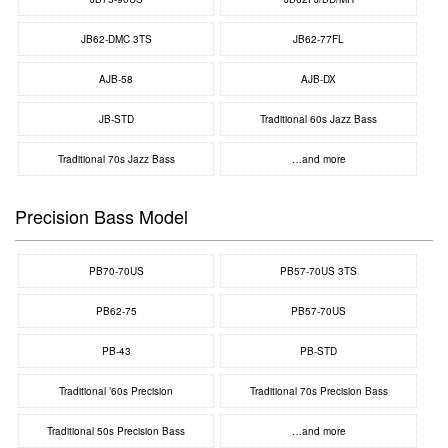
JB62-DMC 3TS
JB62-77FL
AJB-58
AJB-DX
JB-STD
Traditional 60s Jazz Bass
Traditional 70s Jazz Bass
…and more
Precision Bass Model
PB70-70US
PB57-70US 3TS
PB62-75
PB57-70US
PB-43
PB-STD
Traditional ’60s Precision
Traditional 70s Precision Bass
Traditional 50s Precision Bass
…and more