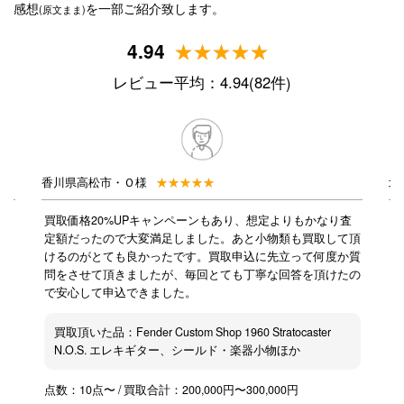
感想
を一部ご紹介致します。
(原文まま)
4.94
レビュー平均：4.94(82件)
香川県高松市・Ｏ様
北
ご感
買取価格20%UPキャンペーンもあり、想定よりもかなり査
地
音楽
定額だったので大変満足しました。あと小物類も買取して頂
イ
ゴミ
けるのがとても良かったです。買取申込に先立って何度か質
た
とい
問をさせて頂きましたが、毎回とても丁寧な回答を頂けたの
も
思い
で安心して申込できました。
し
のサ
即
梱包
説
買取頂いた品：Fender Custom Shop 1960 Stratocaster
でサ
N.O.S. エレキギター、シールド・楽器小物ほか
時に
しく
点数：10点〜 / 買取合計：200,000円〜300,000円