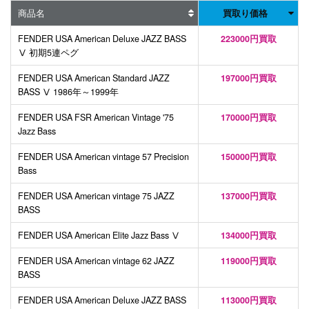
商品名
買取り価格
FENDER USA American Deluxe JAZZ BASS
223000円買取
Ⅴ 初期5連ペグ
FENDER USA American Standard JAZZ
197000円買取
BASS Ⅴ 1986年～1999年
FENDER USA FSR American Vintage '75
170000円買取
Jazz Bass
FENDER USA American vintage 57 Precision
150000円買取
Bass
FENDER USA American vintage 75 JAZZ
137000円買取
BASS
FENDER USA American Elite Jazz Bass Ⅴ
134000円買取
FENDER USA American vintage 62 JAZZ
119000円買取
BASS
FENDER USA American Deluxe JAZZ BASS
113000円買取