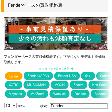
Fenderベースの買取価格表
フェンダーベースの買取価格表です。下記にないモデルも高価買
取致します。
Fender JAPAN
Fender USA
全て
Sadows
Fender
XOTIC
MUSICMAN
MOON
Fodera
Ken Smith
Mayones
VanZandt
Warwick
Roscoe
Spector
検索:
件表示