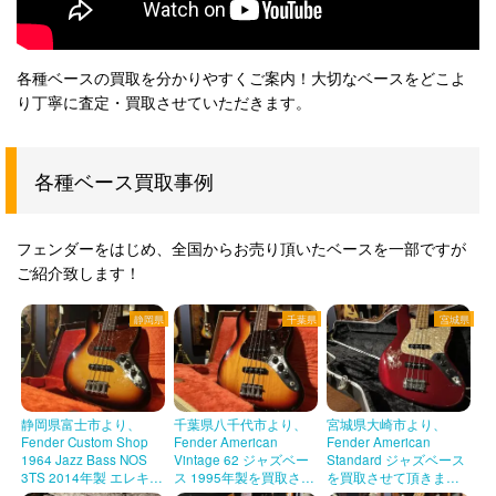
各種ベースの買取を分かりやすくご案内！大切なベースをどこよ
り丁寧に査定・買取させていただきます。
各種ベース買取事例
フェンダーをはじめ、全国からお売り頂いたベースを一部ですが
ご紹介致します！
静岡県
千葉県
宮城県
静岡県富士市より、
千葉県八千代市より、
宮城県大崎市より、
Fender Custom Shop
Fender American
Fender American
1964 Jazz Bass NOS
Vintage 62 ジャズベー
Standard ジャズベース
3TS 2014年製 エレキベ
ス 1995年製を買取させ
を買取させて頂きまし
ースを買取させて頂き
て頂きました！
た！