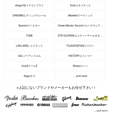
dragonflyドラゴンフライ
Xoticエキゾチック
DINGWALLディングウォール
Warwickワーウィック
Spectorスペクター
Crews Maniac Soundクルーズマニアックサウンド
TUNE
STR GUITARSエスティーアールギターズ
LAKLANDレイクランド
FUJIGEN(FGN)フジゲン
G&Lジーアンドエル
HISTORYヒストリー
CoolZクールZ
Rossoロッソ
Sagoサゴ
…and more
※上記にないブランドやメーカーもお任せ下さい！