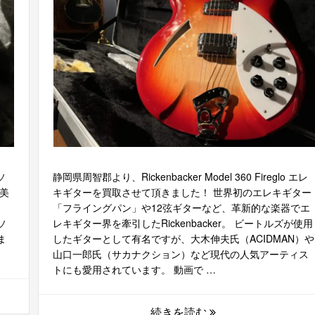
ソ
静岡県周智郡より、Rickenbacker Model 360 Fireglo エレ
美
キギターを買取させて頂きました！ 世界初のエレキギター
「フライングパン」や12弦ギターなど、革新的な楽器でエ
ソ
レキギター界を牽引したRickenbacker。 ビートルズが使用
ま
したギターとして有名ですが、大木伸夫氏（ACIDMAN）や
山口一郎氏（サカナクション）など現代の人気アーティス
トにも愛用されています。 動画で …
続きを読む