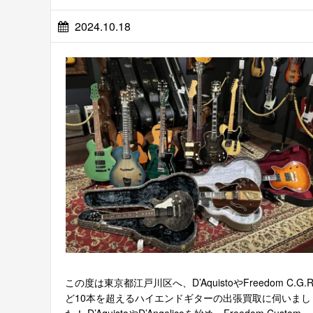
2024.10.18
この度は東京都江戸川区へ、D’AquistoやFreedom C.G.R
ど10本を超えるハイエンドギターの出張買取に伺いまし
た！ D’AquistoやD’Angelicoを始め、Freedom Custom