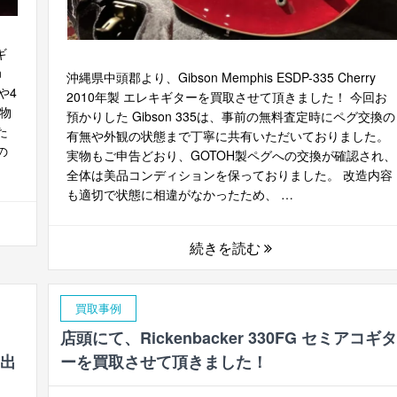
ギ
n
沖縄県中頭郡より、Gibson Memphis ESDP-335 Cherry
や4
2010年製 エレキギターを買取させて頂きました！ 今回お
物
預かりした Gibson 335は、事前の無料査定時にペグ交換の
た
有無や外観の状態まで丁寧に共有いただいておりました。
の
実物もご申告どおり、GOTOH製ペグへの交換が確認され、
全体は美品コンディションを保っておりました。 改造内容
も適切で状態に相違がなかったため、 …
続きを読む
買取事例
店頭にて、Rickenbacker 330FG セミアコギタ
の出
ーを買取させて頂きました！