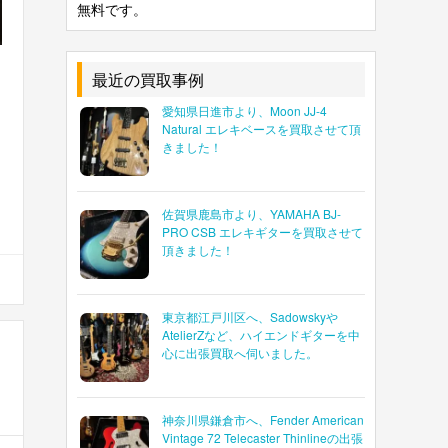
無料です。
最近の買取事例
愛知県日進市より、Moon JJ-4
Natural エレキベースを買取させて頂
きました！
佐賀県鹿島市より、YAMAHA BJ-
PRO CSB エレキギターを買取させて
頂きました！
東京都江戸川区へ、Sadowskyや
AtelierZなど、ハイエンドギターを中
心に出張買取へ伺いました。
神奈川県鎌倉市へ、Fender American
Vintage 72 Telecaster Thinlineの出張