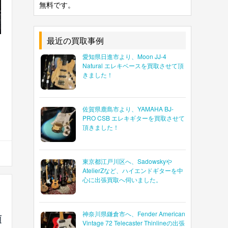
無料です。
最近の買取事例
愛知県日進市より、Moon JJ-4
Natural エレキベースを買取させて頂
きました！
佐賀県鹿島市より、YAMAHA BJ-
PRO CSB エレキギターを買取させて
頂きました！
東京都江戸川区へ、Sadowskyや
AtelierZなど、ハイエンドギターを中
心に出張買取へ伺いました。
神奈川県鎌倉市へ、Fender American
頂
Vintage 72 Telecaster Thinlineの出張