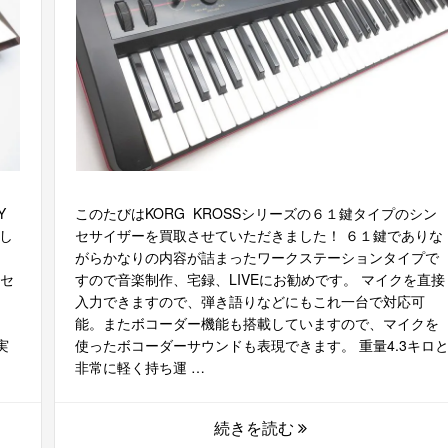
Y
このたびはKORG KROSSシリーズの６１鍵タイプのシン
し
セサイザーを買取させていただきました！ ６１鍵でありな
がらかなりの内容が詰まったワークステーションタイプで
ンセ
すので音楽制作、宅録、LIVEにお勧めです。 マイクを直接
入力できますので、弾き語りなどにもこれ一台で対応可
能。またボコーダー機能も搭載していますので、マイクを
実
使ったボコーダーサウンドも表現できます。 重量4.3キロ
非常に軽く持ち運 …
続きを読む