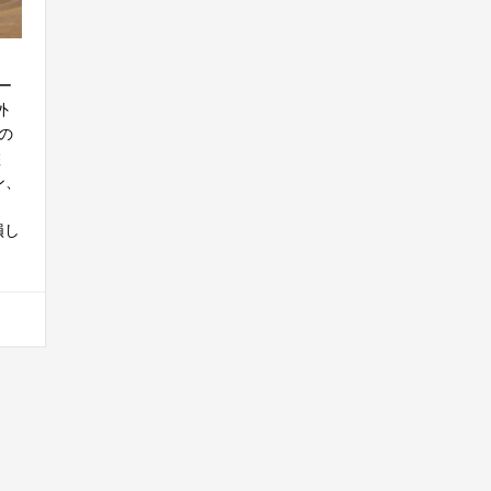
ー
外
の
盤
ン、
。
損し