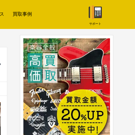
ス
買取事例
サポート
7
！