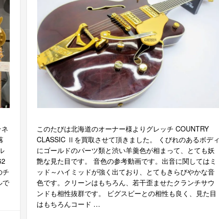
テネ
このたびは北海道のオーナー様よりグレッチ COUNTRY
落
CLASSIC Ⅱを買取させて頂きました。 くびれのあるボデ
ル
にゴールドのパーツ類と渋い羊羹色が相まって、とても妖
62
艶な見た目です。 音色の参考動画です。出音に関してはミ
のチ
ッド～ハイミッドが強く出ており、とてもきらびやかな音
ルで
色です。クリーンはもちろん、若干歪ませたクランチサウ
ンドも相性抜群です。 ビグスビーとの相性も良く、見た目
はもちろんコード …