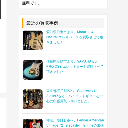
無料です。
最近の買取事例
愛知県日進市より、Moon JJ-4
Natural エレキベースを買取させて頂
きました！
佐賀県鹿島市より、YAMAHA BJ-
r
PRO CSB エレキギターを買取させて
頂きました！
東京都江戸川区へ、Sadowskyや
AtelierZなど、ハイエンドギターを中
心に出張買取へ伺いました。
神奈川県鎌倉市へ、Fender American
Vintage 72 Telecaster Thinlineの出張