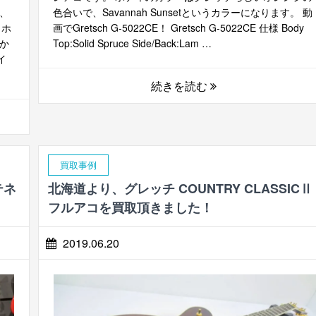
、
色合いで、Savannah Sunsetというカラーになります。 動
 ホ
画でGretsch G-5022CE！ Gretsch G-5022CE 仕様 Body
か
Top:Solid Spruce Side/Back:Lam …
イ
続きを読む
買取事例
テネ
北海道より、グレッチ COUNTRY CLASSICⅡ
フルアコを買取頂きました！
2019.06.20