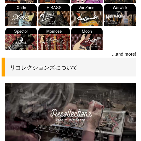
Xotic
F BASS
VanZandt
Warwick
Spector
Momose
Moon
...and more!
リコレクションズについて