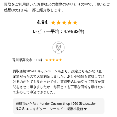
買取をご利用頂いたお客様との実際のやりとりの中で、頂いたご
感想
を一部ご紹介致します。
(原文まま)
4.94
レビュー平均：4.94(82件)
香川県高松市・Ｏ様
北
ご感
買取価格20%UPキャンペーンもあり、想定よりもかなり査
地
音楽
定額だったので大変満足しました。あと小物類も買取して頂
イ
ゴミ
けるのがとても良かったです。買取申込に先立って何度か質
た
とい
問をさせて頂きましたが、毎回とても丁寧な回答を頂けたの
も
思い
で安心して申込できました。
し
のサ
即
梱包
説
買取頂いた品：Fender Custom Shop 1960 Stratocaster
でサ
N.O.S. エレキギター、シールド・楽器小物ほか
時に