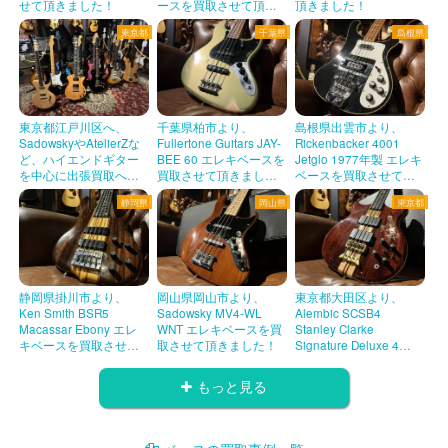
せて頂きました！
ースを買取させて頂き
頂きました！
ました！
東京都
千葉県
島根県
東京都江戸川区へ、
千葉県柏市より、
島根県出雲市より、
SadowskyやAtelierZな
Fullertone Guitars JAY-
Rickenbacker 4001
ど、ハイエンドギター
BEE 60 エレキベースを
Jetglo 1977年製 エレキ
を中心に出張買取へ伺
買取させて頂きまし
ベースを買取させて頂
いました。
た！
きました！
静岡県
岡山県
東京都
静岡県掛川市より、
岡山県岡山市より、
東京都大田区より、
Ken Smith BSR5
Sadowsky MV4-WL
Alembic SCSB4
Macassar Ebony エレ
WNT エレキベースを買
Stanley Clarke
キベースを買取させて
取させて頂きました！
Signature Deluxe 4
頂きました！
2017 エレキベースを買
取させて頂きました！
もっと見る