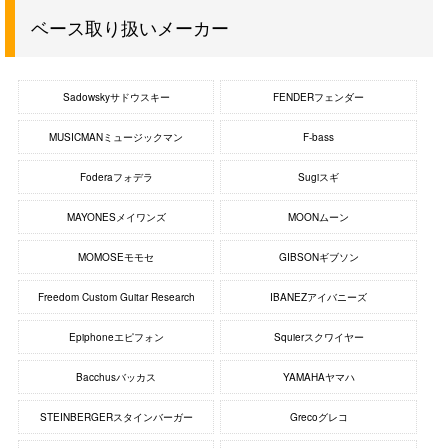
ベース取り扱いメーカー
Sadowskyサドウスキー
FENDERフェンダー
MUSICMANミュージックマン
F-bass
Foderaフォデラ
Sugiスギ
MAYONESメイワンズ
MOONムーン
MOMOSEモモセ
GIBSONギブソン
Freedom Custom Guitar Research
IBANEZアイバニーズ
Epiphoneエピフォン
Squierスクワイヤー
Bacchusバッカス
YAMAHAヤマハ
STEINBERGERスタインバーガー
Grecoグレコ