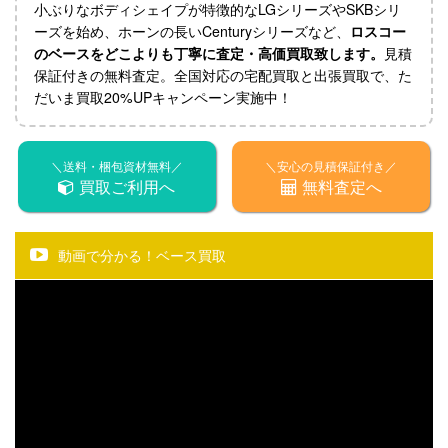
小ぶりなボディシェイプが特徴的なLGシリーズやSKBシリ
ーズを始め、ホーンの長いCenturyシリーズなど、
ロスコー
のベースをどこよりも丁寧に査定・高価買取致します。
見積
保証付きの無料査定。全国対応の宅配買取と出張買取で、た
だいま買取20%UPキャンペーン実施中！
＼送料・梱包資材無料／
＼安心の見積保証付き／
買取ご利用へ
無料査定へ
動画で分かる！ベース買取