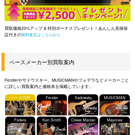
買取価格20%アップ & 特別ボーナスプレゼント！あんしん見積保
証付きの
無料査定はこちらから
ベースメーカー別買取案内
Fenderやサドウスキー、MUSICMANやフォデラなどメーカーごと
に詳しい買取案内と価格表を掲載しています。
ベースTOP
Fender
Sadowsky
MUSICMAN
Fodera
Ken Smith
Crews Maniac
Mayones
Sound