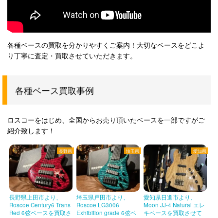
各種ベースの買取を分かりやすくご案内！大切なベースをどこよ
り丁寧に査定・買取させていただきます。
各種ベース買取事例
ロスコーをはじめ、全国からお売り頂いたベースを一部ですがご
紹介致します！
長野県
埼玉県
愛知県
長野県上田市より、
埼玉県戸田市より、
愛知県日進市より、
Roscoe Century6 Trans
Roscoe LG3006
Moon JJ-4 Natural エレ
Red 6弦ベースを買取さ
Exhibition grade 6弦ベ
キベースを買取させて