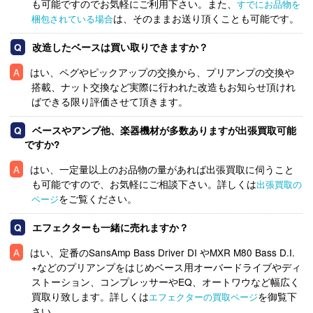
も可能ですのでお気軽にご利用下さい。また、
すでにお品物を
は、そのままお送り頂くことも可能です。
梱包されている場合
改造したベースは買い取りできますか？
はい、ペグやピックアップの交換から、プリアンプの交換や
搭載、ナット交換など実際に行われた改造もお知らせ頂けれ
ばできる限り評価させて頂きます。
ベースやアンプ他、楽器機材が多数ありますが出張買取可能
ですか?
はい、一定量以上のお品物の量があれば出張買取に伺うこと
も可能ですので、お気軽にご相談下さい。詳しくは
出張買取の
をご覧ください。
ページ
エフェクターも一緒に売れますか？
はい、定番のSansAmp Bass Driver DI やMXR M80 Bass D.I.
+などのプリアンプをはじめベース用オーバードライブやディ
ストーション、コンプレッサーやEQ、オートワウなど幅広く
買取り致します。詳しくは
を御覧下
エフェクターの買取ページ
さい。