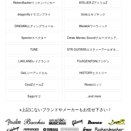
RickenBackerリッケンバッカー
ATELIER ZアトリエZ
dragonflyドラゴンフライ
Xoticエキゾチック
DINGWALLディングウォール
Warwickワーウィック
Spectorスペクター
Crews Maniac Soundクルーズマニアックサウンド
TUNE
STR GUITARSエスティーアールギターズ
LAKLANDレイクランド
FUJIGEN(FGN)フジゲン
G&Lジーアンドエル
HISTORYヒストリー
CoolZクールZ
Rossoロッソ
Sagoサゴ
…and more
※上記にないブランドやメーカーもお任せ下さい！