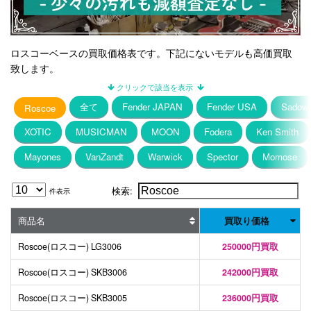
ロスコーベースの買取価格表です。下記にないモデルも高価買取
致します。
全て
Fender JAPAN
Fender USA
Sadow
Roscoe
XOTIC
MUSICMAN
MOON
Fodera
Ken Smith
Mayones
VanZandt
Warwick
Spector
Momose
検索:
件表示
商品名
買取り価格
Roscoe(ロスコー) LG3006
250000円買取
Roscoe(ロスコー) SKB3006
242000円買取
Roscoe(ロスコー) SKB3005
236000円買取