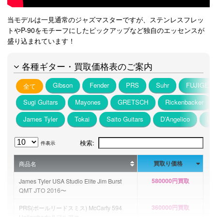
当モデルは一見通常のジャズマスターですが、ステンレスフレッ
トやP-90をモチーフにしたピックアップなど独自のエッセンスが
盛り込まれています！
各種ギター・買取価格表のご案内
Gibson
Fender
PRS
Suhr
FUJIGEN
全て
Sugi Guitars
Mayones
GRETSCH
Rickenbacker
James Tyler
Tokai
Saito Guitars
D’Angelico
F.C
検索:
件表示
買取り価格
商品名
580000円買取
James Tyler USA Studio Elite Jim Burst
QMT JTO 2016〜
360000円買取
PRS(ポールリードスミス) McCarty 594
Hollowbody II フルアコ