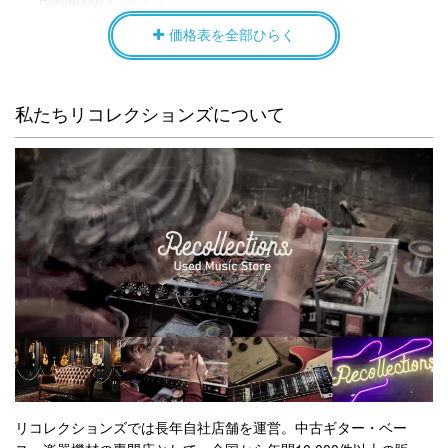
329000円買取
価格表を全部ひらく
Gibson(ギブソン) Custom Shop 1964 ES-
335 Reissue セミアコ
322000円買取
D’Angelico(ディアンジェリコ) NYL-2
私たちリコレクションズについて
CUSTOM フルアコ
276000円買取
Gibson(ギブソン) Custom Shop 1963 ES-
335 Block Reissue セミアコ
269000円買取
Suhr(サー) J Select Standard Plus
269000円買取
Suhr(サー) J Select Modern Plus
256000円買取
Gibson(ギブソン) Les Paul Heritage 80
Standard 80〜82年製
250000円買取
Gibson(ギブソン) ES-175D フルアコ
242000円買取
PRS(ポールリードスミス) Custom24 Piezo
311 件中 1 から 10 まで表示
リコレクションズでは長年自社店舗を運営。中古ギター・ベー
前
次