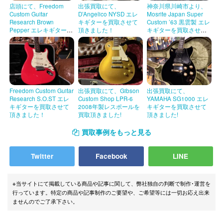
店頭にて、Freedom
出張買取にて、
神奈川県川崎市より、
Custom Guitar
D’Angelico NYSD エレ
Mosrite Japan Super
Research Brown
キギターを買取させて
Custom ’63 黒雲製 エレ
Pepper エレキギターを
頂きました！
キギターを買取させて
買取させて頂きまし
頂きました！
た！
Freedom Custom Guitar
出張買取にて、Gibson
出張買取にて、
Research S.O.ST エレ
Custom Shop LPR-6
YAMAHA SG1000 エレ
キギターを買取させて
2008年製レスポールを
キギターを買取させて
頂きました！
買取頂きました!
頂きました!
買取事例をもっと見る
Twitter
Facebook
LINE
※当サイトにて掲載している商品や記事に関して、弊社独自の判断で制作･運営を
行っています。特定の商品や記事制作のご要望や、ご希望等には一切お応え出来
ませんのでご了承下さい。