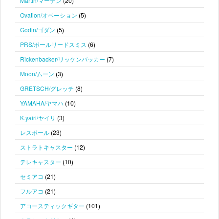
Martin/マーチン
(20)
Ovation/オベーション
(5)
Godin/ゴダン
(5)
PRS/ポールリードスミス
(6)
Rickenbacker/リッケンバッカー
(7)
Moon/ムーン
(3)
GRETSCH/グレッチ
(8)
YAMAHA/ヤマハ
(10)
K.yairi/ヤイリ
(3)
レスポール
(23)
ストラトキャスター
(12)
テレキャスター
(10)
セミアコ
(21)
フルアコ
(21)
アコースティックギター
(101)